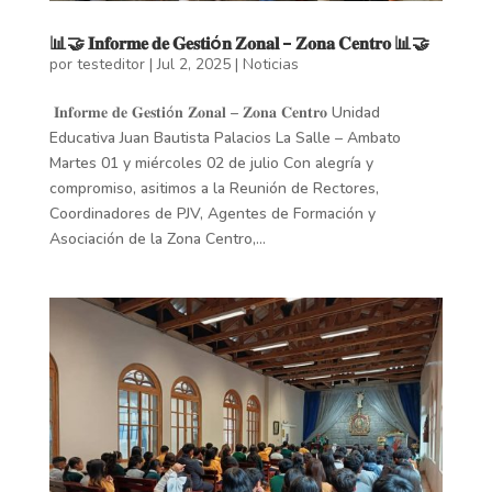
📊🤝 𝐈𝐧𝐟𝐨𝐫𝐦𝐞 𝐝𝐞 𝐆𝐞𝐬𝐭𝐢ó𝐧 𝐙𝐨𝐧𝐚𝐥 – 𝐙𝐨𝐧𝐚 𝐂𝐞𝐧𝐭𝐫𝐨 📊🤝
por
testeditor
|
Jul 2, 2025
|
Noticias
​ 𝐈𝐧𝐟𝐨𝐫𝐦𝐞 𝐝𝐞 𝐆𝐞𝐬𝐭𝐢ó𝐧 𝐙𝐨𝐧𝐚𝐥 – 𝐙𝐨𝐧𝐚 𝐂𝐞𝐧𝐭𝐫𝐨 Unidad
Educativa Juan Bautista Palacios La Salle – Ambato
Martes 01 y miércoles 02 de julio Con alegría y
compromiso, asitimos a la Reunión de Rectores,
Coordinadores de PJV, Agentes de Formación y
Asociación de la Zona Centro,...