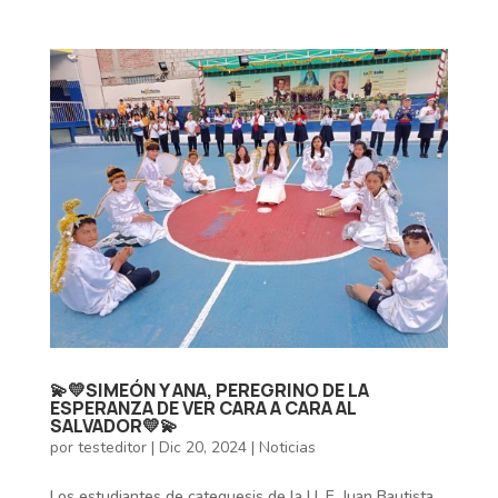
💫💛SIMEÓN Y ANA, PEREGRINO DE LA
ESPERANZA DE VER CARA A CARA AL
SALVADOR💛💫
por
testeditor
|
Dic 20, 2024
|
Noticias
Los estudiantes de catequesis de la U. E. Juan Bautista