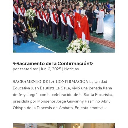
✨𝐒acramento de la Confirmación✨
por
testeditor
|
Jun 6, 2025
|
Noticias
𝐒𝐀𝐂𝐑𝐀𝐌𝐄𝐍𝐓𝐎 𝐃𝐄 𝐋𝐀 𝐂𝐎𝐍𝐅𝐈𝐑𝐌𝐀𝐂𝐈Ó𝐍 La Unidad
Educativa Juan Bautista La Salle, vivió una jornada llena
de fe y alegría con la celebración de la Santa Eucaristía,
presidida por Monseñor Jorge Giovanny Pazmiño Abril,
Obispo de la Diócesis de Ambato. En esta emotiva...