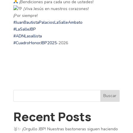
¡Bendiciones para cada uno de ustedes!
¡Viva Jesús en nuestros corazones!
¡Por siempre!
#JuanBautistaPalaciosLaSalleAmbato
#LaSalleJBP
#ADNLasallista
#CuadroHonorJBP2025
-2026
Buscar
Recent Posts
🥈✨ ¡Orgullo JBP! Nuestras bastoneras siguen haciendo