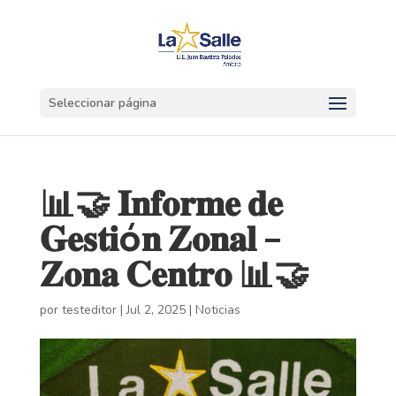
Seleccionar página
📊🤝 𝐈𝐧𝐟𝐨𝐫𝐦𝐞 𝐝𝐞
𝐆𝐞𝐬𝐭𝐢ó𝐧 𝐙𝐨𝐧𝐚𝐥 –
𝐙𝐨𝐧𝐚 𝐂𝐞𝐧𝐭𝐫𝐨 📊🤝
por
testeditor
|
Jul 2, 2025
|
Noticias