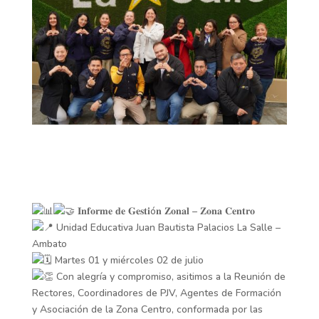
𝐈𝐧𝐟𝐨𝐫𝐦𝐞 𝐝𝐞 𝐆𝐞𝐬𝐭𝐢ó𝐧 𝐙𝐨𝐧𝐚𝐥 – 𝐙𝐨𝐧𝐚 𝐂𝐞𝐧𝐭𝐫𝐨
Unidad Educativa Juan Bautista Palacios La Salle –
Ambato
Martes 01 y miércoles 02 de julio
Con alegría y compromiso, asitimos a la Reunión de
Rectores, Coordinadores de PJV, Agentes de Formación
y Asociación de la Zona Centro, conformada por las