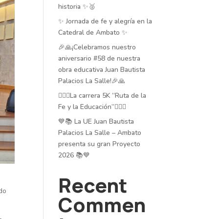
historia ✨🥈
✨ Jornada de fe y alegría en la
Catedral de Ambato ✨
🎉🙏¡Celebramos nuestro
aniversario #58 de nuestra
obra educativa Juan Bautista
Palacios La Salle!🎉🙏
🏃‍♂️✨La carrera 5K “Ruta de la
Fe y la Educación”🏃‍♂️✨
💙📚 La UE Juan Bautista
Palacios La Salle – Ambato
presenta su gran Proyecto
2026 📚💙
Recent
ado
Commen