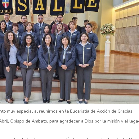
o muy especial al reunirnos en la Eucaristía de Acción de Gracias,
bril, Obispo de Ambato, para agradecer a Dios por la misión y el leg