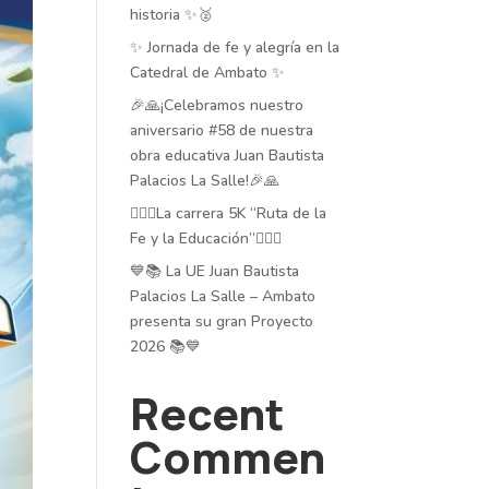
historia ✨🥈
✨ Jornada de fe y alegría en la
Catedral de Ambato ✨
🎉🙏¡Celebramos nuestro
aniversario #58 de nuestra
obra educativa Juan Bautista
Palacios La Salle!🎉🙏
🏃‍♂️✨La carrera 5K “Ruta de la
Fe y la Educación”🏃‍♂️✨
💙📚 La UE Juan Bautista
Palacios La Salle – Ambato
presenta su gran Proyecto
2026 📚💙
Recent
Commen