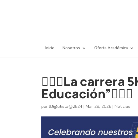
Inicio
Nosotros
Oferta Académica
🏃‍♂️✨La carrera 5
Educación”🏃‍♂️✨
por
JB@utista@2k24
|
Mar 29, 2026
|
Noticias